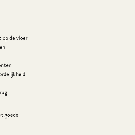
t op de vloer
een
enten
rdelijkheid
erug
het goede