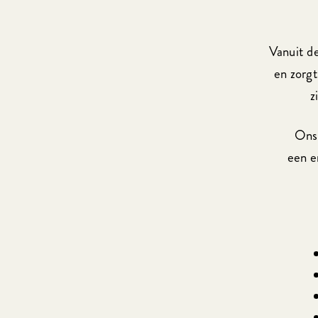
Vanuit de
en zorg
z
Ons 
een e