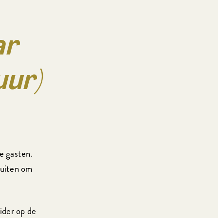
ar
uur)
e gasten.
sluiten om
ider op de