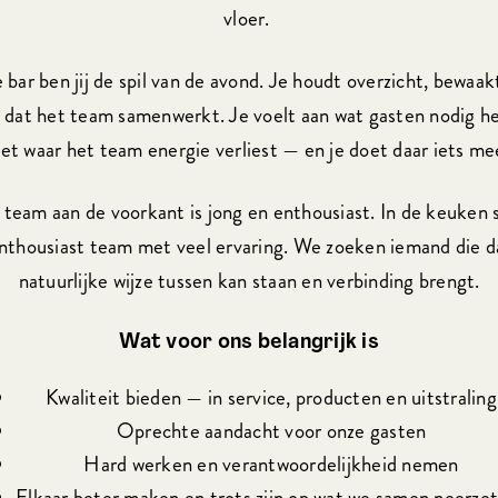
vloer.
 bar ben jij de spil van de avond. Je houdt overzicht, bewaak
t dat het team samenwerkt. Je voelt aan wat gasten nodig h
iet waar het team energie verliest — en je doet daar iets me
team aan de voorkant is jong en enthousiast. In de keuken 
nthousiast team met veel ervaring. We zoeken iemand die d
natuurlijke wijze tussen kan staan en verbinding brengt.
Wat voor ons belangrijk is
Kwaliteit bieden — in service, producten en uitstraling
Oprechte aandacht voor onze gasten
Hard werken en verantwoordelijkheid nemen
Elkaar beter maken en trots zijn op wat we samen neerze