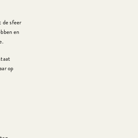
t de sfeer
ebben en
e.
staat
aar op
tten