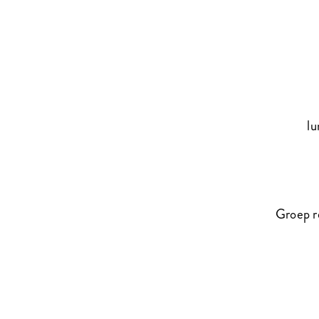
lu
Groep r