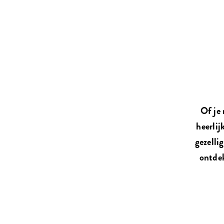
Of je 
heerlij
gezelli
ontdek