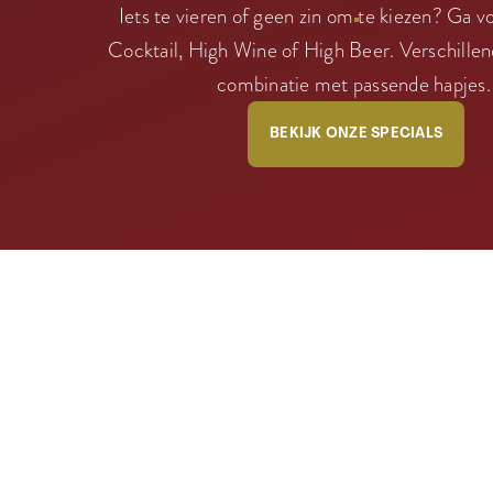
Iets te vieren of geen zin om te kiezen? Ga 
Cocktail, High Wine of High Beer. Verschillen
combinatie met passende hapjes
BEKIJK ONZE SPECIALS