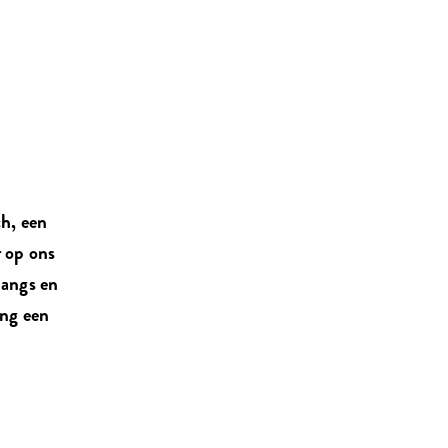
ch, een
r op ons
langs en
ang een