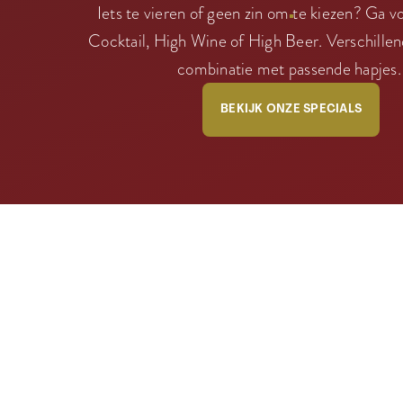
Iets te vieren of geen zin om te kiezen? Ga 
Cocktail, High Wine of High Beer. Verschillen
combinatie met passende hapjes
BEKIJK ONZE SPECIALS