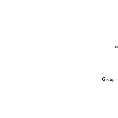
lu
Groep r