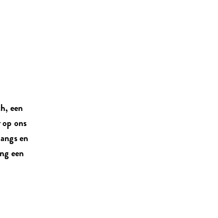
ch, een
r op ons
langs en
ang een