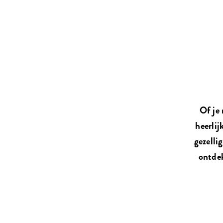
Of je 
heerlij
gezelli
ontdek