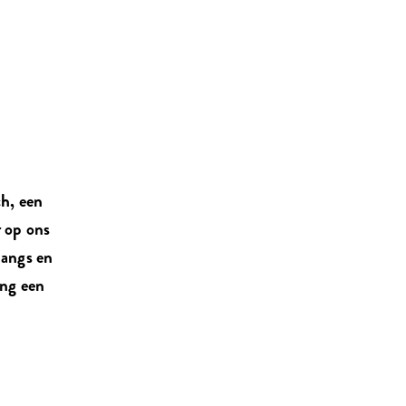
ch, een
r op ons
langs en
ang een