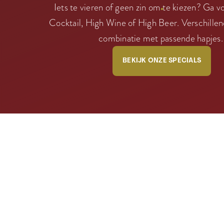
Iets te vieren of geen zin om te kiezen? Ga 
Cocktail, High Wine of High Beer. Verschillen
combinatie met passende hapjes
BEKIJK ONZE SPECIALS