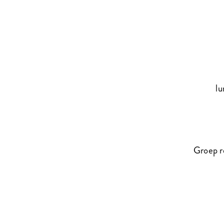
lu
Groep r