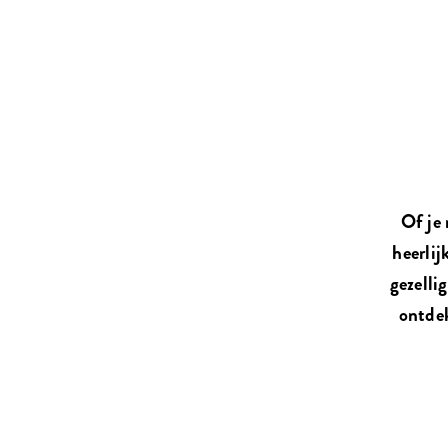
Of je 
heerlij
gezelli
ontdek