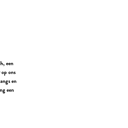
ch, een
r op ons
langs en
ang een