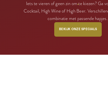
Iets te vieren of geen zin om te kiezen? Ga 
Cocktail, High Wine of High Beer. Verschillen
combinatie met passende hapjes
BEKIJK ONZE SPECIALS