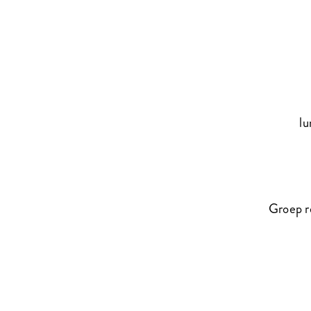
lu
Groep r