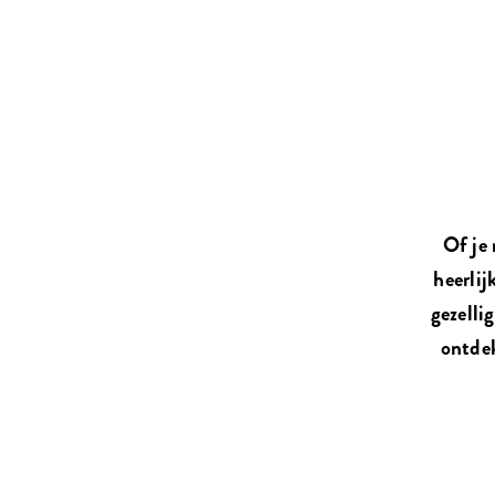
Of je 
heerlij
gezelli
ontdek